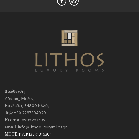
Διεύθυνση
Αδάμας, Μήλος,
Κυκλάδες 84800 Ελλάς
Τηλ
: +30 2287304929
Κιν
: +30 6908287705
Email
: info@lithosluxurymilos.gr
ΜΗΤΕ:1172K133K1316301